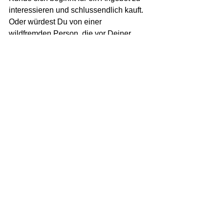
interessieren und schlussendlich kauft. 
Oder würdest Du von einer 
wildfremden Person, die vor Deiner 
Haustür steht, etwas kaufen? 
Wahrscheinlich nicht. 
Social Media zum Beispiel braucht viel 
Zeit und Geduld. Wer schnell neue 
Kunden möchte, sollte hier lieber auf 
andere Marketingmassnahmen setzen.
Der Aufbau einer Marke geschieht nicht 
von heute auf morgen. 
Dies ist vergleichbar mit einer 
persönlichen Beziehung, die Du auch 
langsam aufbaust. Es braucht Zeit das 
Vertrauen aufzubauen. Gleich ist es mit 
Kunden. Bei denen müssen Marken 